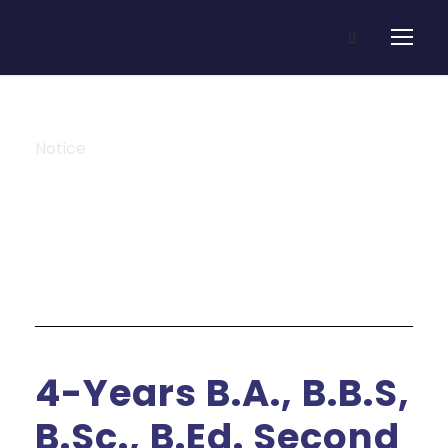
Notice
Category
4-Years B.A., B.B.S,
B.Sc., B.Ed. Second