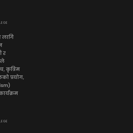
LEGE
ा लागि
न
ी र
यले
, कृत्रिम
ूको प्रयोग,
rism)
ार्यक्रम
LEGE