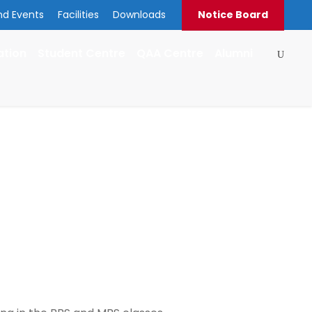
nd Events
Facilities
Downloads
Notice Board
ation
Student Centre
QAA Centre
Alumni