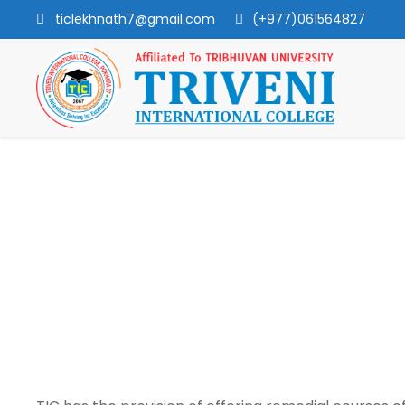
ticlekhnath7@gmail.com
(+977)061564827
Remedial Course