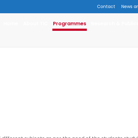
Contact
News a
Home
About TIC
Programmes
Research & Public