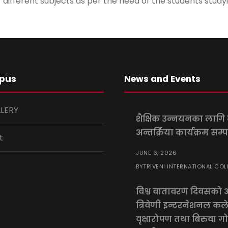
f different subjects as per the need of the students study
pus
News and Events
LLERY
शैक्षिक उन्नयनका लागि म
अन्तर्क्रिया कार्यक्रम सम्प
t
JUNE 6, 2026
TRIVENI INTERNATIONAL COL
BY
विश्व वातावरण दिवसको
त्रिवेणी इन्टरनेशनल क
वृक्षारोपण तथा बिरुवा ग