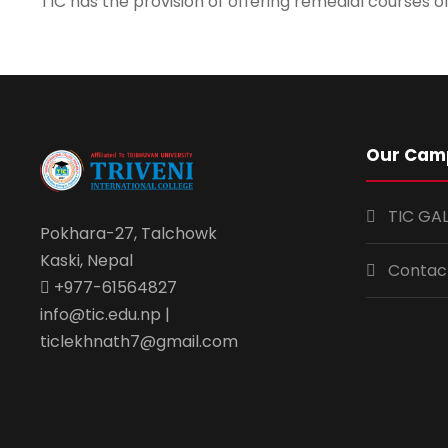
TIC has the provision of offering remedial courses o
Our Cam
TIC GA
Pokhara-27, Talchowk
Kaski, Nepal
Contac
+977-61564827
info@tic.edu.np |
ticlekhnath7@gmail.com